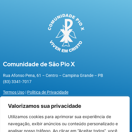
Comunidade de São Pio X
Rua Afonso Pena, 61 – Centro – Campina Grande – PB
(83) 3341-7017
Termos Uso
|
Política de Privacidade
Valorizamos sua privacidade
Utilizamos cookies para aprimorar sua experiência de
Utilizamos cookies para oferecer melhor
navegação, exibir anúncios ou conteúdo personalizado e
experiência, melhorar o desempenho, analisar
analisar nosso tráfego. Ao clicar em “Aceitar todos”, você
como você interage em nosso site e