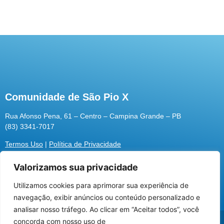
Comunidade de São Pio X
Rua Afonso Pena, 61 – Centro – Campina Grande – PB
(83) 3341-7017
Termos Uso
|
Política de Privacidade
Valorizamos sua privacidade
Utilizamos cookies para aprimorar sua experiência de
Utilizamos cookies para oferecer melhor
navegação, exibir anúncios ou conteúdo personalizado e
experiência, melhorar o desempenho, analisar
analisar nosso tráfego. Ao clicar em “Aceitar todos”, você
como você interage em nosso site e
@2026 Associação Carismática Católica São Pio X
concorda com nosso uso de
personalizar conteúdo.