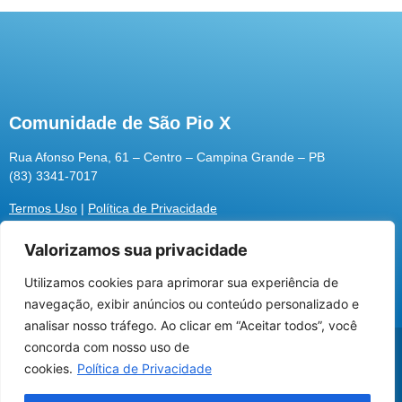
Comunidade de São Pio X
Rua Afonso Pena, 61 – Centro – Campina Grande – PB
(83) 3341-7017
Termos Uso
|
Política de Privacidade
Valorizamos sua privacidade
Utilizamos cookies para aprimorar sua experiência de
Utilizamos cookies para oferecer melhor
navegação, exibir anúncios ou conteúdo personalizado e
experiência, melhorar o desempenho, analisar
analisar nosso tráfego. Ao clicar em “Aceitar todos”, você
como você interage em nosso site e
@2026 Associação Carismática Católica São Pio X
concorda com nosso uso de
personalizar conteúdo.
Desenvolvido pela
ROX
cookies.
Política de Privacidade
Recusar Cookies
Aceitar Cookies