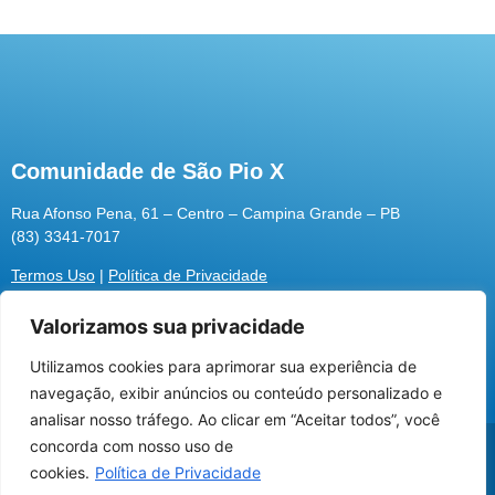
Comunidade de São Pio X
Rua Afonso Pena, 61 – Centro – Campina Grande – PB
(83) 3341-7017
Termos Uso
|
Política de Privacidade
Valorizamos sua privacidade
Utilizamos cookies para aprimorar sua experiência de
Utilizamos cookies para oferecer melhor
navegação, exibir anúncios ou conteúdo personalizado e
experiência, melhorar o desempenho, analisar
analisar nosso tráfego. Ao clicar em “Aceitar todos”, você
como você interage em nosso site e
@2026 Associação Carismática Católica São Pio X
concorda com nosso uso de
personalizar conteúdo.
Desenvolvido pela
ROX
cookies.
Política de Privacidade