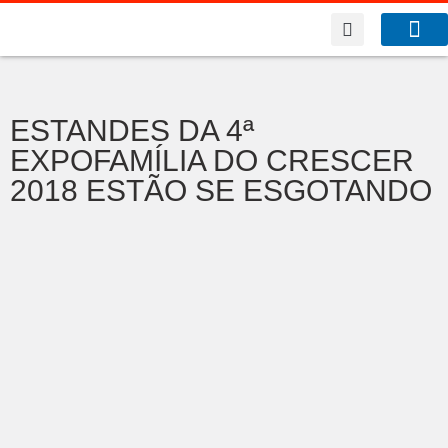
A Co
O que f
Benfeitor da Fé
ESTANDES DA 4ª
EXPOFAMÍLIA DO CRESCER
2018 ESTÃO SE ESGOTANDO