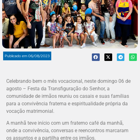
Publicado em
06/08/2023
Celebrando bem o mês vocacional, neste domingo 06 de
agosto – Festa da Transfiguração do Senhor, a
comunidade de irmãos reuniu os casais e suas famílias
para a convivência fraterna e espiritualidade própria da
vocação matrimonial.
A manhã teve início com um fraterno café da manhã,
onde a convivência, conversas e reencontros marcaram
os assuntos e a partilha entre os irmãos.