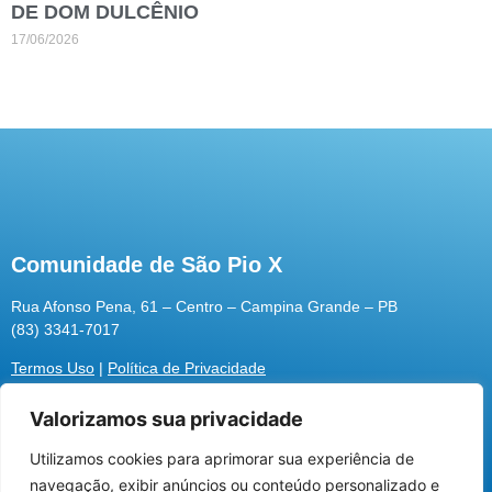
DE DOM DULCÊNIO
17/06/2026
Comunidade de São Pio X
Rua Afonso Pena, 61 – Centro – Campina Grande – PB
(83) 3341-7017
Termos Uso
|
Política de Privacidade
Valorizamos sua privacidade
Utilizamos cookies para aprimorar sua experiência de
Utilizamos cookies para oferecer melhor
navegação, exibir anúncios ou conteúdo personalizado e
experiência, melhorar o desempenho, analisar