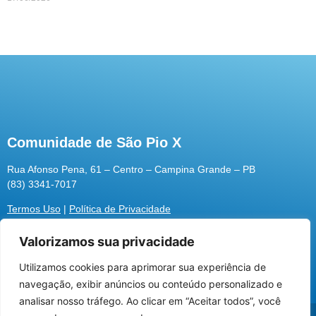
Comunidade de São Pio X
Rua Afonso Pena, 61 – Centro – Campina Grande – PB
(83) 3341-7017
Termos Uso
|
Política de Privacidade
Valorizamos sua privacidade
Utilizamos cookies para aprimorar sua experiência de
Utilizamos cookies para oferecer melhor
navegação, exibir anúncios ou conteúdo personalizado e
experiência, melhorar o desempenho, analisar
analisar nosso tráfego. Ao clicar em “Aceitar todos”, você
como você interage em nosso site e