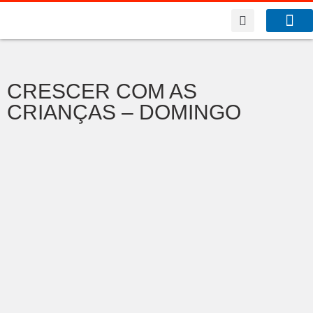
A Co
O que f
CRESCER COM AS
CRIANÇAS – DOMINGO