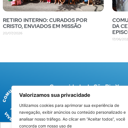
RETIRO INTERNO: CURADOS POR
COMUN
CRISTO, ENVIADOS EM MISSÃO
DA CE
EPIS
20/07/2026
17/06/20
Comunidade de São Pio X
Valorizamos sua privacidade
Rua Afonso Pena, 61 – Centro – Campina G
(83) 3341-7017
Utilizamos cookies para aprimorar sua experiência de
navegação, exibir anúncios ou conteúdo personalizado e
Termos Uso
|
Política de Privacidade
analisar nosso tráfego. Ao clicar em “Aceitar todos”, você
concorda com nosso uso de