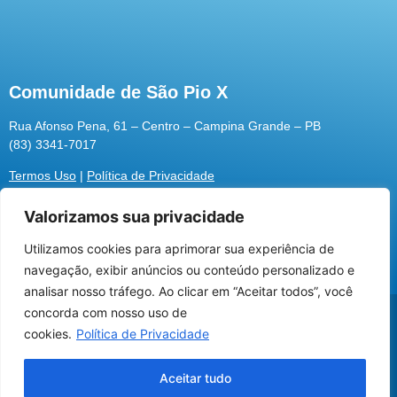
Comunidade de São Pio X
Rua Afonso Pena, 61 – Centro – Campina Grande – PB
(83) 3341-7017
Termos Uso
|
Política de Privacidade
Valorizamos sua privacidade
Utilizamos cookies para aprimorar sua experiência de
Utilizamos cookies para oferecer melhor
navegação, exibir anúncios ou conteúdo personalizado e
experiência, melhorar o desempenho, analisar
analisar nosso tráfego. Ao clicar em “Aceitar todos”, você
como você interage em nosso site e
@2026 Associação Carismática Católica São Pio X
concorda com nosso uso de
personalizar conteúdo.
Desenvolvido pela
ROX
cookies.
Política de Privacidade
Recusar Cookies
Aceitar Cookies
Aceitar tudo