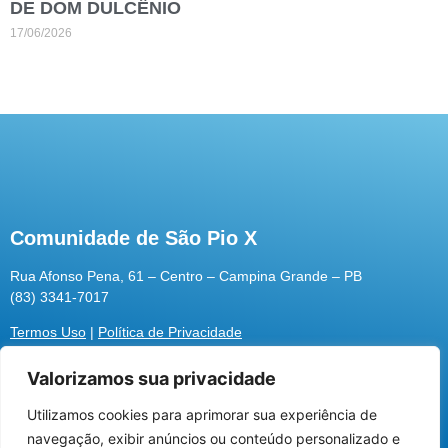
DE DOM DULCÊNIO
17/06/2026
Comunidade de São Pio X
Rua Afonso Pena, 61 – Centro – Campina Grande – PB
(83) 3341-7017
Termos Uso
|
Política de Privacidade
Valorizamos sua privacidade
Utilizamos cookies para aprimorar sua experiência de
Utilizamos cookies para oferecer melhor
navegação, exibir anúncios ou conteúdo personalizado e
experiência, melhorar o desempenho, analisar