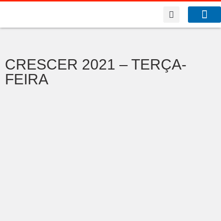
A Co
O que f
CRESCER 2021 – TERÇA-
FEIRA