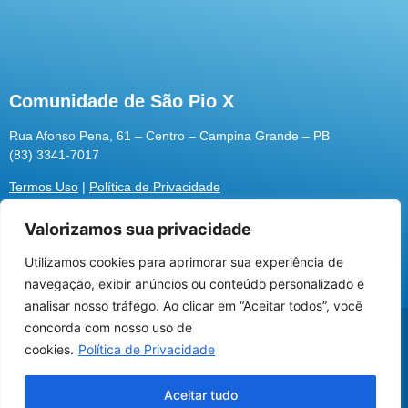
Comunidade de São Pio X
Rua Afonso Pena, 61 – Centro – Campina Grande – PB
(83) 3341-7017
Termos Uso
|
Política de Privacidade
Valorizamos sua privacidade
Utilizamos cookies para aprimorar sua experiência de
Utilizamos cookies para oferecer melhor
navegação, exibir anúncios ou conteúdo personalizado e
experiência, melhorar o desempenho, analisar
analisar nosso tráfego. Ao clicar em “Aceitar todos”, você
como você interage em nosso site e
@2026 Associação Carismática Católica São Pio X
concorda com nosso uso de
personalizar conteúdo.
Desenvolvido pela
ROX
cookies.
Política de Privacidade
Recusar Cookies
Aceitar Cookies
Aceitar tudo