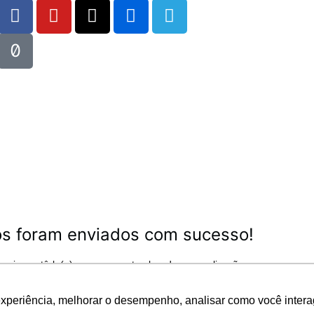
s foram enviados com sucesso!
gria em tê-lo(a) conosco nesta obra de evangelização.
ito bem vindo(a) à Comunidade de São Pio X.
experiência, melhorar o desempenho, analisar como você intera
pelo e-mail voluntarios@piox.org.br ou no tel.: (83) 3341-7017