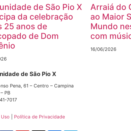
nidade de São Pio X
Arraiá do 
icipa da celebração
ao Maior 
s 25 anos de
Mundo nes
copado de Dom
com músic
ênio
16/06/2026
026
idade de São Pio X
nso Pena, 61 – Centro – Campina
 – PB
41-7017
 Uso
|
Política de Privacidade