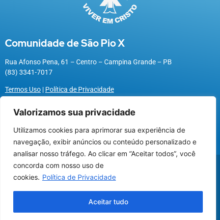
Comunidade de São Pio X
Rua Afonso Pena, 61 – Centro – Campina Grande – PB
(83) 3341-7017
Termos Uso
|
Política de Privacidade
Valorizamos sua privacidade
Utilizamos cookies para aprimorar sua experiência de
Utilizamos cookies para oferecer melhor
navegação, exibir anúncios ou conteúdo personalizado e
experiência, melhorar o desempenho, analisar
analisar nosso tráfego. Ao clicar em “Aceitar todos”, você
como você interage em nosso site e
@2026 Associação Carismática Católica São Pio X
concorda com nosso uso de
personalizar conteúdo.
Desenvolvido pela
ROX
cookies.
Política de Privacidade
Recusar Cookies
Aceitar Cookies
Aceitar tudo