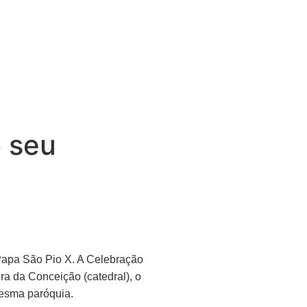
 seu
 Papa São Pio X. A Celebração
a da Conceição (catedral), o
mesma paróquia.