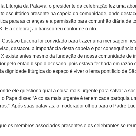
la Liturgia da Palavra, o presidente da celebração fez uma abo
unto escultórico presente na capela da comunidade, onde desta
ica para as crianças e a permissão para comunhão diária de tod
X. E a celebração transcorreu conforme o rito.
stavo Lucena foi convidado para trazer uma mensagem neste d
oviso, destacou a importância desta capela e por consequência 
o X existe antes mesmo da fundação de nossa comunidade de ir
or pelo então bispo diocesano, pois estava fechada em razão da
dignidade litúrgica do espaço é viver o lema pontifício de São
onde ele questiona qual a coisa mais urgente para salvar a soc
 o Papa disse: “A coisa mais urgente é ter em cada paróquia um 
os.”. Após suas palavras, o moderador olhou para o Padre Luci
que os membros associados presentes e os celebrantes se reuni