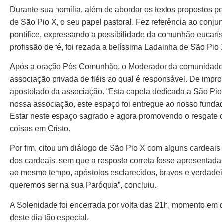
Durante sua homilia, além de abordar os textos propostos pe
de São Pio X, o seu papel pastoral. Fez referência ao conj
pontífice, expressando a possibilidade da comunhão eucaríst
profissão de fé, foi rezada a belíssima Ladainha de São Pio 
Após a oração Pós Comunhão, o Moderador da comunidade Gu
associação privada de fiéis ao qual é responsável. De impr
apostolado da associação. “Esta capela dedicada a São Pi
nossa associação, este espaço foi entregue ao nosso fundad
Estar neste espaço sagrado e agora promovendo o resgate da 
coisas em Cristo.
Por fim, citou um diálogo de São Pio X com alguns cardeais 
dos cardeais, sem que a resposta correta fosse apresentada,
ao mesmo tempo, apóstolos esclarecidos, bravos e verdadeir
queremos ser na sua Paróquia”, concluiu.
A Solenidade foi encerrada por volta das 21h, momento em 
deste dia tão especial.