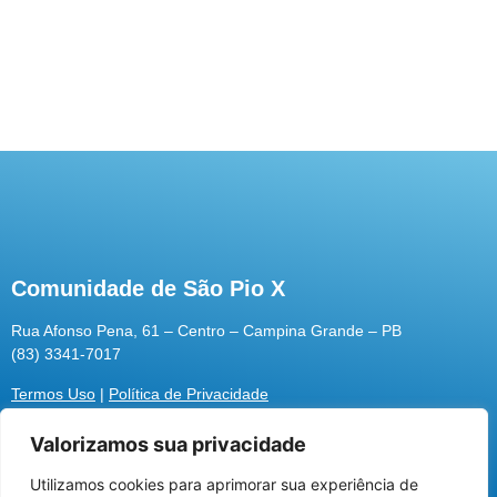
30 ANOS – HOMILIA DE DOM DULCÊNIO
FONTES DE MATOS
Comunidade de São Pio X
Rua Afonso Pena, 61 – Centro – Campina Grande – PB
(83) 3341-7017
Termos Uso
|
Política de Privacidade
Valorizamos sua privacidade
Utilizamos cookies para aprimorar sua experiência de
Utilizamos cookies para oferecer melhor