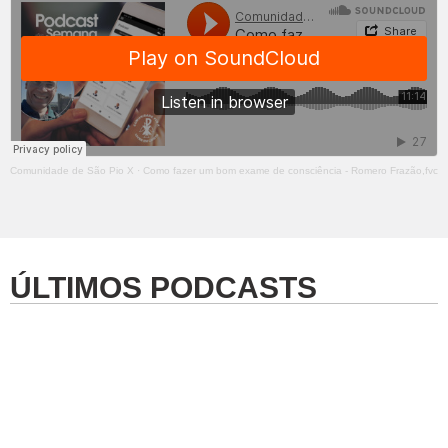
Comunidade de São Pio X
·
Como fazer um bom exame de consciência - Romero Frazão,fvc
ÚLTIMOS PODCASTS