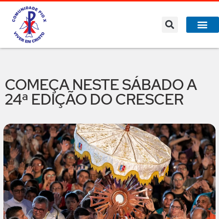
A Co
O que 
Benfeitor da Fé
COMEÇA NESTE SÁBADO A
24ª EDIÇÃO DO CRESCER