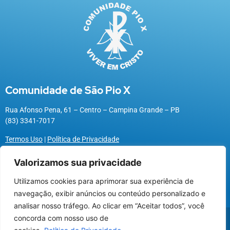
Comunidade de São Pio X
Rua Afonso Pena, 61 – Centro – Campina Grande – PB
(83) 3341-7017
Termos Uso
|
Política de Privacidade
Valorizamos sua privacidade
Utilizamos cookies para aprimorar sua experiência de
Utilizamos cookies para oferecer melhor
navegação, exibir anúncios ou conteúdo personalizado e
experiência, melhorar o desempenho, analisar
analisar nosso tráfego. Ao clicar em “Aceitar todos”, você
como você interage em nosso site e
@2026 Associação Carismática Católica São Pio X
concorda com nosso uso de
personalizar conteúdo.
Desenvolvido pela
ROX