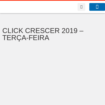
A Co
O que f
CLICK CRESCER 2019 –
TERÇA-FEIRA