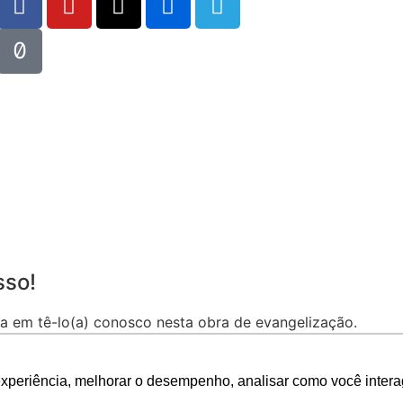
sso!
a em tê-lo(a) conosco nesta obra de evangelização.
 bem vindo(a) à Comunidade de São Pio X.
experiência, melhorar o desempenho, analisar como você intera
r ou no tel.: (83) 3341-7017