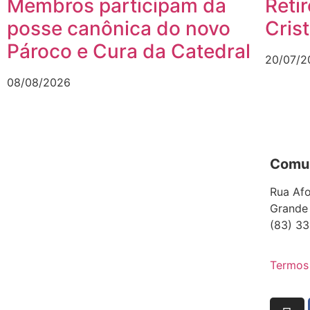
Membros participam da
Reti
posse canônica do novo
Cris
Pároco e Cura da Catedral
20/07/2
08/08/2026
Comun
Rua Afo
Grande
(83) 33
Termos