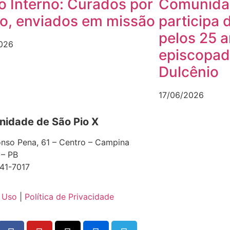
ro Interno: Curados por
Comunidad
to, enviados em missão
participa 
pelos 25 
026
episcopa
Dulcênio
17/06/2026
idade de São Pio X
nso Pena, 61 – Centro – Campina
 – PB
41-7017
 Uso
|
Política de Privacidade