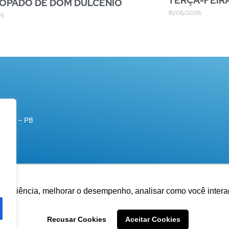
TERÇA-FEIR
COPADO DE DOM DULCÊNIO
16/06/2026
26
rande – PB
experiência, melhorar o desempenho, analisar como você intera
Recusar Cookies
Aceitar Cookies