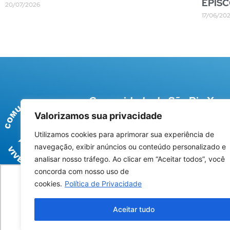
EPIS
20/07/2026
17/06/20
Comunidade de São Pio X
Valorizamos sua privacidade
Rua Afonso Pena, 61 – Centro – Campina G
(83) 3341-7017
Utilizamos cookies para aprimorar sua experiência de
navegação, exibir anúncios ou conteúdo personalizado e
Termos Uso
|
Política de Privacidade
analisar nosso tráfego. Ao clicar em “Aceitar todos”, você
concorda com nosso uso de
cookies.
Política de Privacidade
Utilizamos cookies para oferecer melhor 
Aceitar tudo
@2026 Associação Carismática Católica São Pio X