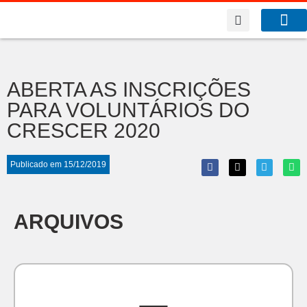
A Co
O que f
Benfeitor da Fé
ABERTA AS INSCRIÇÕES
PARA VOLUNTÁRIOS DO
CRESCER 2020
Publicado em
15/12/2019
ARQUIVOS