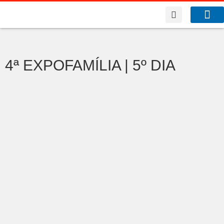
A Co
O que f
4ª EXPOFAMÍLIA | 5º DIA