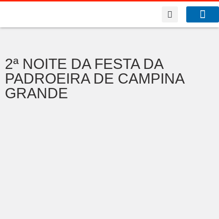
A Co
O que f
Benfeitor da Fé
2ª NOITE DA FESTA DA
PADROEIRA DE CAMPINA
GRANDE