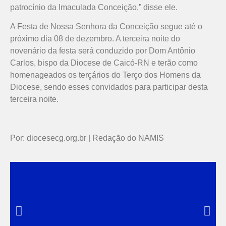
patrocínio da Imaculada Conceição,” disse ele.
A Festa de Nossa Senhora da Conceição segue até o
próximo dia 08 de dezembro. A terceira noite do
novenário da festa será conduzido por Dom Antônio
Carlos, bispo da Diocese de Caicó-RN e terão como
homenageados os terçários do Terço dos Homens da
Diocese, sendo esses convidados para participar desta
terceira noite.
Por: diocesecg.org.br | Redação do NAMIS