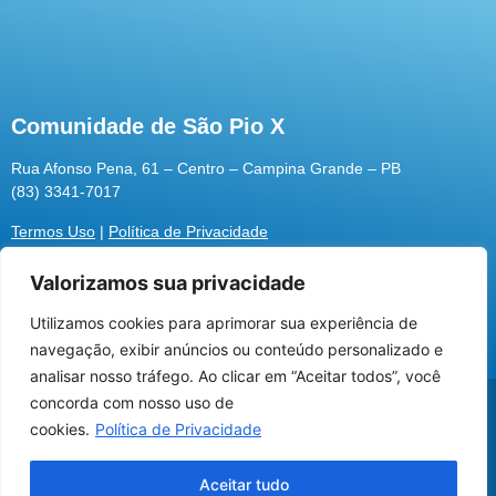
Comunidade de São Pio X
Rua Afonso Pena, 61 – Centro – Campina Grande – PB
(83) 3341-7017
Termos Uso
|
Política de Privacidade
Valorizamos sua privacidade
Utilizamos cookies para aprimorar sua experiência de
Utilizamos cookies para oferecer melhor
navegação, exibir anúncios ou conteúdo personalizado e
experiência, melhorar o desempenho, analisar
analisar nosso tráfego. Ao clicar em “Aceitar todos”, você
como você interage em nosso site e
@2026 Associação Carismática Católica São Pio X
concorda com nosso uso de
personalizar conteúdo.
Desenvolvido pela
ROX
cookies.
Política de Privacidade
Recusar Cookies
Aceitar Cookies
Aceitar tudo