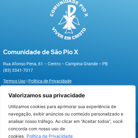
Comunidade de São Pio X
Rua Afonso Pena, 61 – Centro – Campina Grande – PB
(83) 3341-7017
Termos Uso
|
Política de Privacidade
Valorizamos sua privacidade
Utilizamos cookies para aprimorar sua experiência de
Utilizamos cookies para oferecer melhor
navegação, exibir anúncios ou conteúdo personalizado e
experiência, melhorar o desempenho, analisar
analisar nosso tráfego. Ao clicar em “Aceitar todos”, você
como você interage em nosso site e
@2026 Associação Carismática Católica São Pio X
concorda com nosso uso de
personalizar conteúdo.
Desenvolvido pela
ROX
cookies.
Política de Privacidade