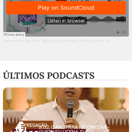
Comunidade de São Pio X
·
2021, o ano da esperança - Gustavo Lucena, fvc
ÚLTIMOS PODCASTS
2022, O ANO PARA RECOMEÇAR –
GUSTAVO LUCENA, FVC